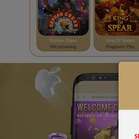
Orphan Organ
King Of Spears
MicroGaming
Pragmatic Play
S