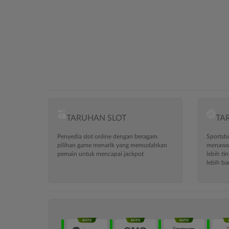
TARUHAN SLOT
TA
Penyedia slot online dengan beragam
Sportsb
pilihan game menarik yang memudahkan
menawar
pemain untuk mencapai jackpot
lebih ti
lebih b