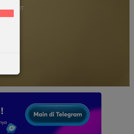
WHITESLOT
d
p
id APK