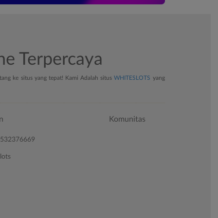
ne Terpercaya
ang ke situs yang tepat! Kami Adalah situs
WHITESLOTS
yang
n
Komunitas
532376669
lots