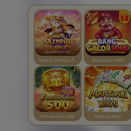
Gates of Olympus POP
Bang Gacor 1000
Fortune Gems 500
Mahjong Ways