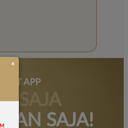
×
SLOT APP
A SAJA
PAN SAJA!
UM