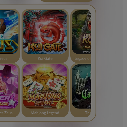
 Zeus
Koi Gate
Legacy of Kong Maxways
er Zeus
Mahjong Legend
The Crypt