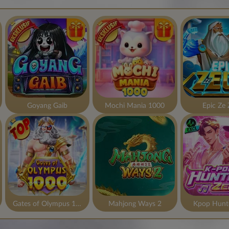
Goyang Gaib
Mochi Mania 1000
Epic Ze
Gates of Olympus 1000
Mahjong Ways 2
Kpop Hunt