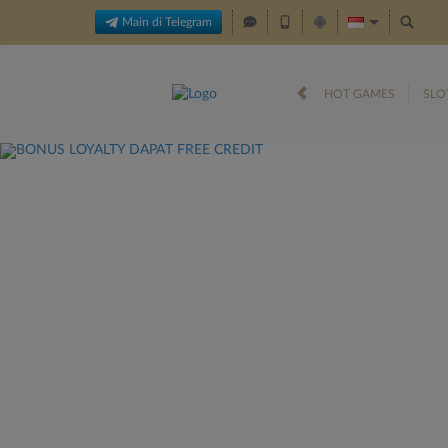
Main di Telegram
HOT GAMES
SLO