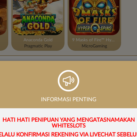
Anaconda Gold
9 Masks of Fire™ HyperSpins™
Pragmatic Play
MicroGaming
UNDUH
WHITE
INFORMASI PENTING
DI MAN
HATI HATI PENIPUAN YANG MENGATASNAMAKAN
DAN KA
WHITESLOTS
ELALU KONFIRMASI REKENING VIA LIVECHAT SEBEL