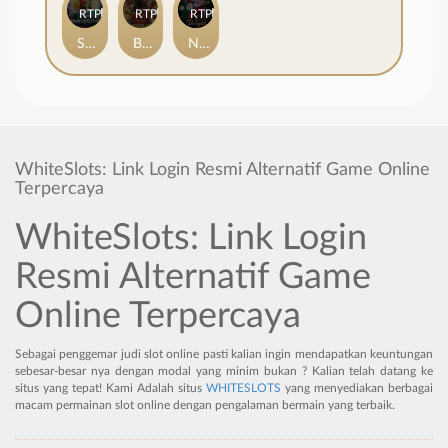
RTP
79%
RTP
82%
RTP
92%
Squid Game 2: Mukunghwa
Buffalo Rush HIGHROLLER
Nexus Gift Delight
WhiteSlots: Link Login Resmi Alternatif Game Online
Terpercaya
WhiteSlots: Link Login
Resmi Alternatif Game
Online Terpercaya
Sebagai penggemar judi slot online pasti kalian ingin mendapatkan keuntungan
sebesar-besar nya dengan modal yang minim bukan ? Kalian telah datang ke
situs yang tepat! Kami Adalah situs
WHITESLOTS
yang menyediakan berbagai
macam permainan slot online dengan pengalaman bermain yang terbaik.