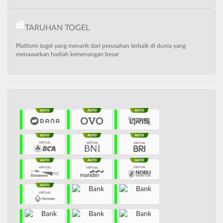
TARUHAN TOGEL
Platform togel yang menarik dari perusahan terbaik di dunia yang
menawarkan hadiah kemenangan besar