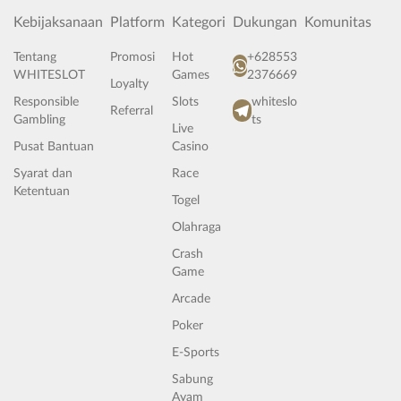
Kebijaksanaan
Platform
Kategori
Dukungan
Komunitas
Tentang
Promosi
Hot
+628553
WHITESLOT
Games
2376669
Loyalty
Responsible
Slots
whiteslo
Referral
Gambling
ts
Live
Pusat Bantuan
Casino
Syarat dan
Race
Ketentuan
Togel
Olahraga
Crash
Game
Arcade
Poker
E-Sports
Sabung
Ayam