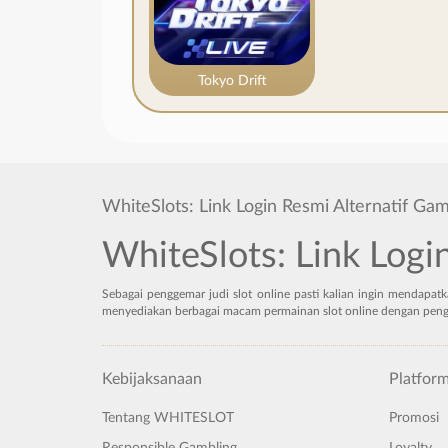
Tokyo Drift
WhiteSlots: Link Login Resmi Alternatif Ga
WhiteSlots: Link Logi
Sebagai penggemar judi slot online pasti kalian ingin mendapa
menyediakan berbagai macam permainan slot online dengan peng
Kebijaksanaan
Platfor
Tentang WHITESLOT
Promosi