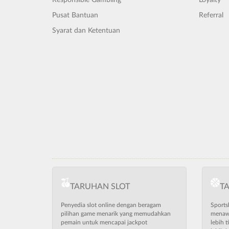
Responsible Gambling
Loyalty
Pusat Bantuan
Referral
Syarat dan Ketentuan
TARUHAN SLOT
T
Penyedia slot online dengan beragam
Sports
pilihan game menarik yang memudahkan
menawa
pemain untuk mencapai jackpot
lebih 