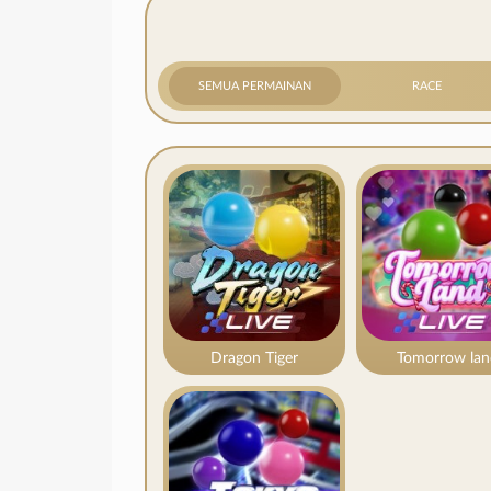
SEMUA PERMAINAN
RACE
Dragon Tiger
Tomorrow lan