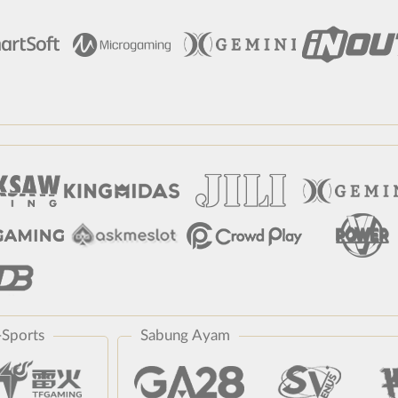
-Sports
Sabung Ayam