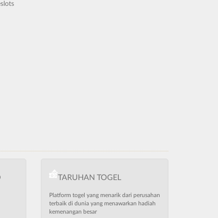
slots
O
TARUHAN TOGEL
Platform togel yang menarik dari perusahan
terbaik di dunia yang menawarkan hadiah
kemenangan besar