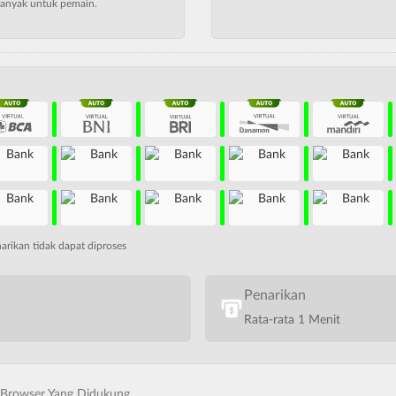
banyak untuk pemain.
arikan tidak dapat diproses
Penarikan
Rata-rata 1 Menit
Browser Yang Didukung