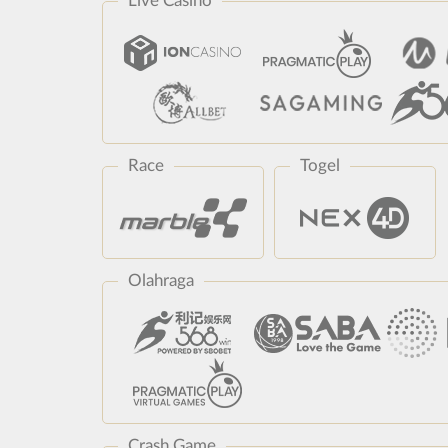
Live Casino
Race
Togel
Olahraga
Crash Game