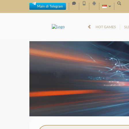
Main di Telegram
HOT GAMES
SL