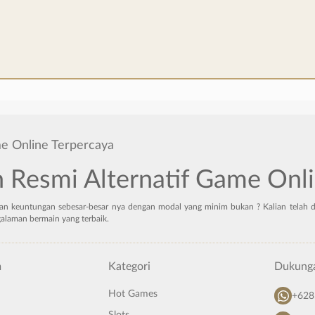
me Online Terpercaya
n Resmi Alternatif Game Onl
tkan keuntungan sebesar-besar nya dengan modal yang minim bukan ? Kalian telah d
alaman bermain yang terbaik.
m
Kategori
Dukung
Hot Games
+628