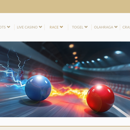
OTS
LIVE CASINO
RACE
TOGEL
OLAHRAGA
CRA