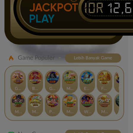
IDR
12,
JACKPOT
PLAY
Game Populer
Lebih Banyak Game
Gates of Olympus POP
Bang Gacor 1000
Goyang Gaib
Mahjong MaxWin
Epic Ze Zeus
FORTUNE GARUDA 500
Mahjong Magic
Mahjong Wins 3 – Black Scatter
Mahjong Ways
Poker Win
Mahjong Wins Triple Pot
Wild Bandito
Mahjong Legend
The Crypt