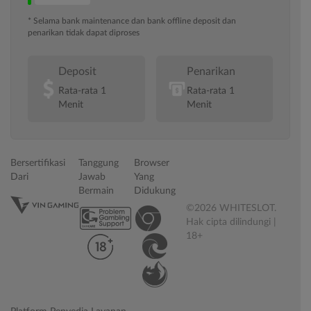
* Selama bank maintenance dan bank offline deposit dan
penarikan tidak dapat diproses
Deposit
Penarikan
Rata-rata 1
Rata-rata 1
Menit
Menit
Bersertifikasi
Tanggung
Browser
Dari
Jawab
Yang
Bermain
Didukung
©2026 WHITESLOT.
Hak cipta dilindungi |
18+