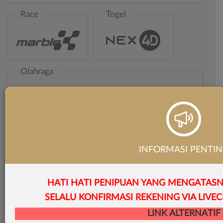
Race
Togel
Olahraga
INFORMASI PENTI
HATI HATI PENIPUAN YANG MENGATAS
SELALU KONFIRMASI REKENING VIA LIVE
LINK ALTERNATIF