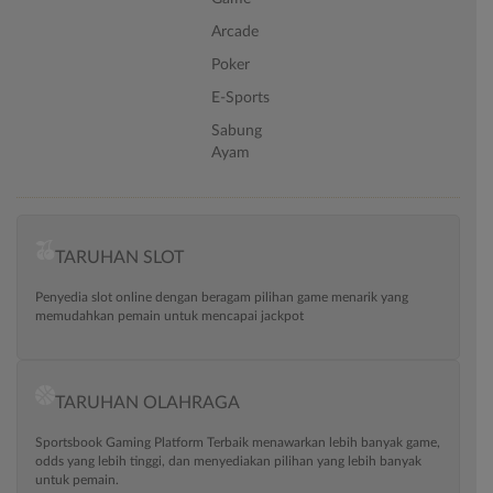
Arcade
Poker
E-Sports
Sabung
Ayam
TARUHAN SLOT
Penyedia slot online dengan beragam pilihan game menarik yang
memudahkan pemain untuk mencapai jackpot
TARUHAN OLAHRAGA
Sportsbook Gaming Platform Terbaik menawarkan lebih banyak game,
odds yang lebih tinggi, dan menyediakan pilihan yang lebih banyak
untuk pemain.