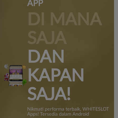
APP
DI MANA
SAJA
DAN
KAPAN
SAJA!
Nikmati performa terbaik, WHITESLOT
Apps! Tersedia dalam Android