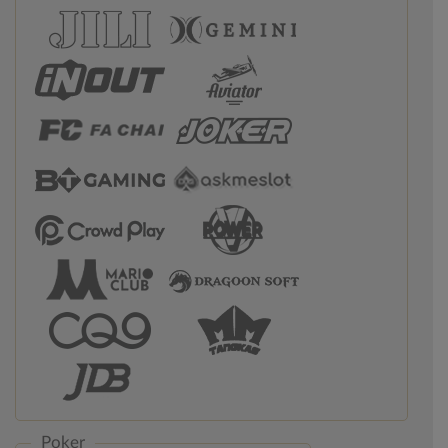
Poker