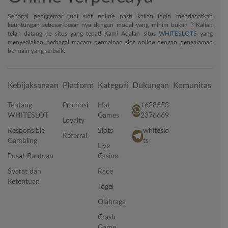
Sebagai penggemar judi slot online pasti kalian ingin mendapatkan
keuntungan sebesar-besar nya dengan modal yang minim bukan ? Kalian
telah datang ke situs yang tepat! Kami Adalah situs
WHITESLOTS
yang
menyediakan berbagai macam permainan slot online dengan pengalaman
bermain yang terbaik.
Kebijaksanaan
Platform
Kategori
Dukungan
Komunitas
Tentang
Promosi
Hot
+628553
WHITESLOT
Games
2376669
Loyalty
Responsible
Slots
whiteslo
Referral
Gambling
ts
Live
Pusat Bantuan
Casino
Syarat dan
Race
Ketentuan
Togel
Olahraga
Crash
Game