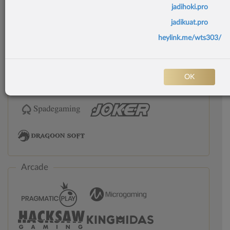
Crash Game
jadihoki.pro
jadikuat.pro
heylink.me/wts303/
OK
Arcade