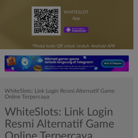
WHITESLOT
App
*Pindai kode QR untuk Unduh
Android APK
WhiteSlots: Link Login Resmi Alternatif Game
Online Terpercaya
WhiteSlots: Link Login
Resmi Alternatif Game
Online Terpercaya