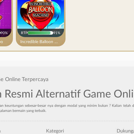
90%
RTP
91%
bo
Incredible Balloon Machine
me Online Terpercaya
n Resmi Alternatif Game Onl
tkan keuntungan sebesar-besar nya dengan modal yang minim bukan ? Kalian telah d
alaman bermain yang terbaik.
m
Kategori
Dukung