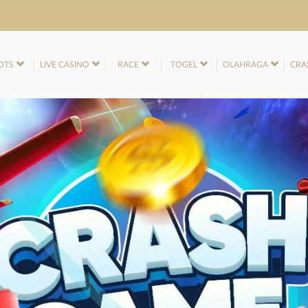
OTS
LIVE CASINO
RACE
TOGEL
OLAHRAGA
CRA