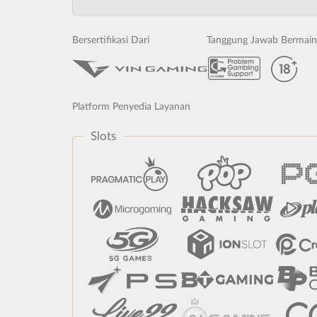
Bersertifikasi Dari
Tanggung Jawab Bermain
Platform Penyedia Layanan
Slots