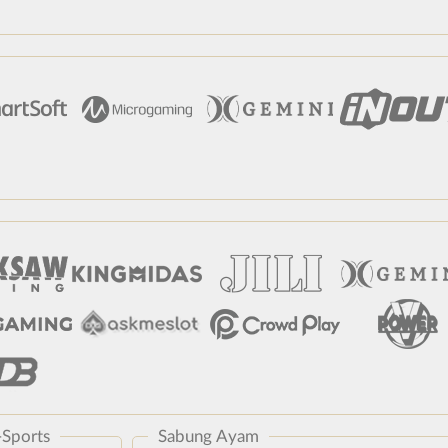
-Sports
Sabung Ayam