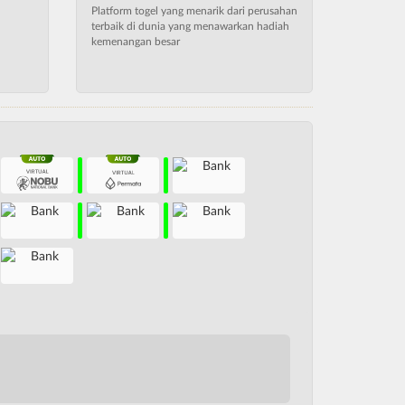
Platform togel yang menarik dari perusahan
terbaik di dunia yang menawarkan hadiah
kemenangan besar